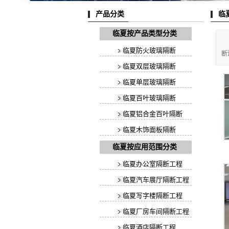
临
产品分类
临夏按产品类型分类
临夏防火玻璃隔断
断
临夏双层玻璃隔断
临夏单层玻璃隔断
临夏百叶玻璃隔断
临夏铝合金百叶隔断
临夏木饰面板隔断
临夏按应用范围分类
临夏办公室隔断工程
临夏汽车展厅隔断工程
临夏写字楼隔断工程
临夏厂房车间隔断工程
临夏酒店隔断工程