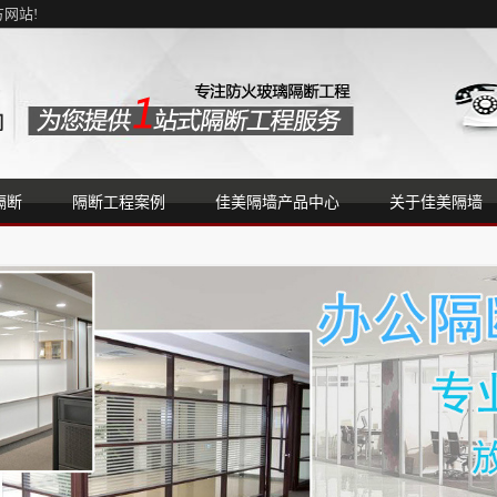
网站!
隔断
隔断工程案例
佳美隔墙产品中心
关于佳美隔墙