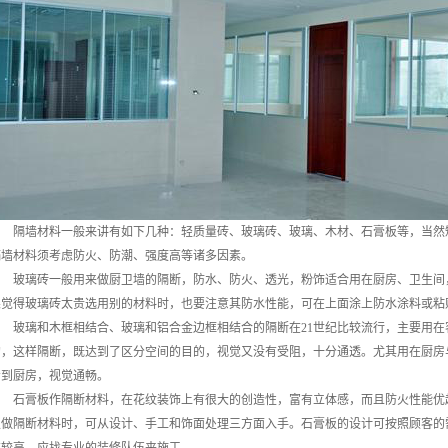
隔墙材料一般来讲有如下几种：轻质量砖、玻璃砖、玻璃、木材、石膏板等，当然
隔墙材料须考虑防火、防潮、强度高等诸多因素。
玻璃砖一般用来做厨卫墙的隔断，防水、防火、透光，粉饰适合用在厨房、卫生间
果觉得玻璃砖太贵选用别的材料时，也要注意其防水性能，可在上面涂上防水涂料或粘
玻璃和木框相结合、玻璃和铝合金边框相结合的隔断在21世纪比较流行，主要用
的，这样隔断，既达到了区分空间的目的，视觉又没有受阻，十分通透。尤其用在厨房
看到厨房，视觉通畅。
石膏板作隔断材料，在花纹装饰上有很大的创造性，富有立体感，而且防火性能优
板做隔断材料时，可从设计、手工和饰面处理三方面入手。石膏板的设计可按照顾客的