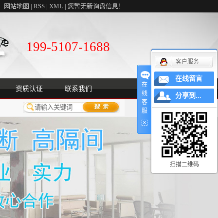
网站地图
|
RSS
|
XML
|
您暂无新询盘信息！
199-5107-1688
客户服务
在线留言
在
资质认证
联系我们
线
分享到...
客
服
扫描二维码