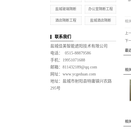
盐城玻璃隔断
办公室隔断工程
酒店隔断工程
盐城酒店隔断
相
上
联系我们
下
盐城佳美智能遮阳技术有限公司
最
电话： 0515-88879586
手机：19951071688
邮箱：811432189@qq.com
相
网址：www.ycgeduan.com
地址：盐城市射阳县特庸镇兴农路
295号
相