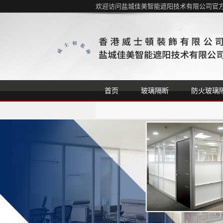
欢迎访问盐城佳美智能遮阳技术有限公司官方
首页
玻璃隔断
防火玻璃