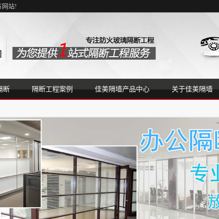
网站!
隔断
隔断工程案例
佳美隔墙产品中心
关于佳美隔墙