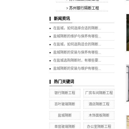
苏州银行隔断工程
新闻资讯
在盐城，如何选择合适的隔断...
盐城隔断的维护与保养有哪些...
在盐城，如何选购适合的隔断...
盐城隔断的安装与保养有哪些...
在盐城选购隔断时，有哪些要...
盐城隔断的安装与维护有哪些...
热门关键词
银行隔断工程
厂房车间隔断工程
百叶玻璃隔断
酒店隔断工程
盐城隔断
木饰面板隔断
单层玻璃隔断
办公室隔断工程