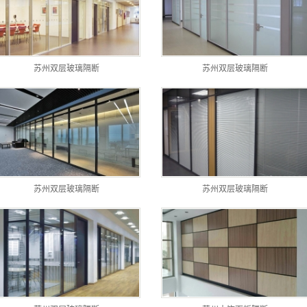
苏州双层玻璃隔断
苏州双层玻璃隔断
苏州双层玻璃隔断
苏州双层玻璃隔断