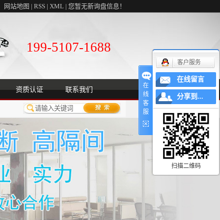
网站地图
|
RSS
|
XML
|
您暂无新询盘信息！
199-5107-1688
客户服务
在线留言
在
资质认证
联系我们
线
分享到...
客
服
扫描二维码