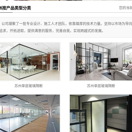
州按产品类型分类
您的当
公司凝聚了一批专业设计、施工人才团队，依靠雄厚的技术力量。坚持以市场为导
追求，开拓进取，提供满意的服务，完善自我，实现跨越式的发展。
苏州单层玻璃隔断
苏州单层玻璃隔断