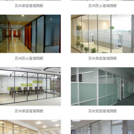
苏州单层玻璃隔断
苏州防火玻璃隔断
苏州防火玻璃隔断
苏州单层玻璃隔断
苏州单层玻璃隔断
苏州双层玻璃隔断