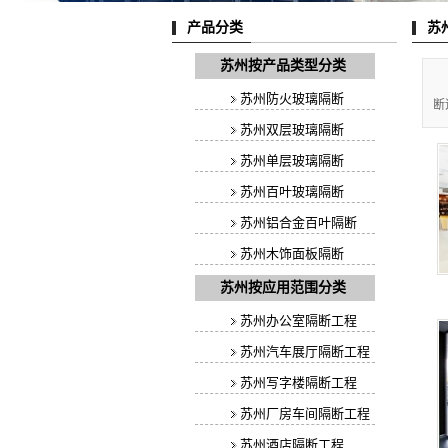
苏
产品分类
苏州按产品类型分类
苏州防火玻璃隔断
断
苏州双层玻璃隔断
苏州单层玻璃隔断
苏州百叶玻璃隔断
苏州铝合金百叶隔断
苏州木饰面板隔断
苏州按应用范围分类
苏州办公室隔断工程
苏州汽车展厅隔断工程
苏州写字楼隔断工程
苏州厂房车间隔断工程
苏州酒店隔断工程